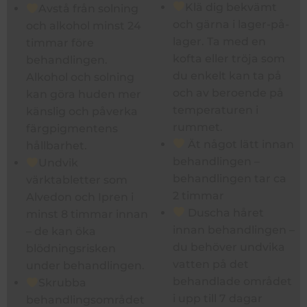
Klä dig bekvämt
Avstå från solning
och gärna i lager-på-
och alkohol minst 24
lager. Ta med en
timmar före
kofta eller tröja som
behandlingen.
du enkelt kan ta på
Alkohol och solning
och av beroende på
kan göra huden mer
temperaturen i
känslig och påverka
rummet.
färgpigmentens
Ät något lätt innan
hållbarhet.
behandlingen –
Undvik
behandlingen tar ca
värktabletter som
2 timmar
Alvedon och Ipren i
Duscha håret
minst 8 timmar innan
innan behandlingen –
– de kan öka
du behöver undvika
blödningsrisken
vatten på det
under behandlingen.
behandlade området
Skrubba
i upp till 7 dagar
behandlingsområdet