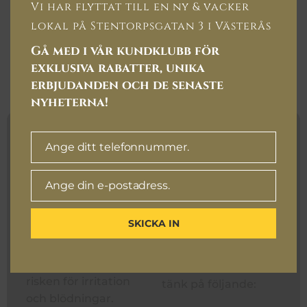
BRYN
Vi har flyttat till en ny & vacker
lokal på Stentorpsgatan 3 i Västerås
För att slutresultatet på din kosmetisk tatuering
Gå med i vår kundklubb för
ska bli så bra och hållbart som möjligt är det
exklusiva rabatter, unika
viktigt att du följer dessa råd inför/efter din
erbjudanden och de senaste
behandling.
nyheterna!
Inför
Tips inför
Ange ditt telefonnummer.
Telefonnummer
besöket
besöket
Ange din e-postadress.
E-
Undvik koffein och
För att göra din
post
nikotin i minst 8
upplevelse så smidig
SKICKA IN
timmar innan
och bekväm som
behandlingen – detta
möjligt och för att
hjälper till att minska
maximera resultatet,
risken för irritation
tänk på följande:
och blödningar.